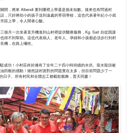
將關閉，將來
Albendi
要到哪裡上學還是個未知數。後來也有問過村
的話，只好將幼小的孩子送到遠處的寄宿學校，這也代表著年紀小小就
到市區上學，令人聞者心酸。
每三個月一次坐著直升機進到山村裡提供醫療服務，
Kg. Sait
自從因讓
再也得不到幫助。這也代表病人、老年人、孕婦和小孩都必須步行到村
的良機，在路上犧牲。
駁成功！小村莊終於擁有了全年二十四小時持續的水供。當水龍頭被
現油田般的感動！雖然該村面對的問題實在太多，但目前問題少了一
的日子。所有村民和全體志工都載歌載舞，普天同慶！