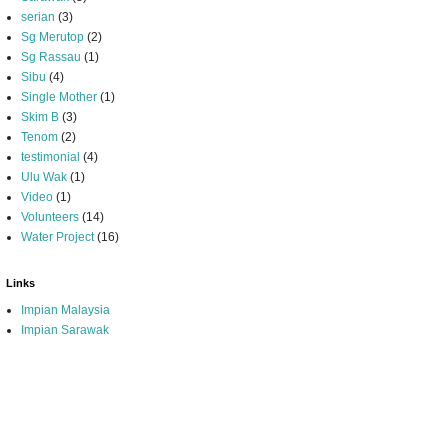
serian
(3)
Sg Merutop
(2)
Sg Rassau
(1)
Sibu
(4)
Single Mother
(1)
Skim B
(3)
Tenom
(2)
testimonial
(4)
Ulu Wak
(1)
Video
(1)
Volunteers
(14)
Water Project
(16)
Links
Impian Malaysia
Impian Sarawak