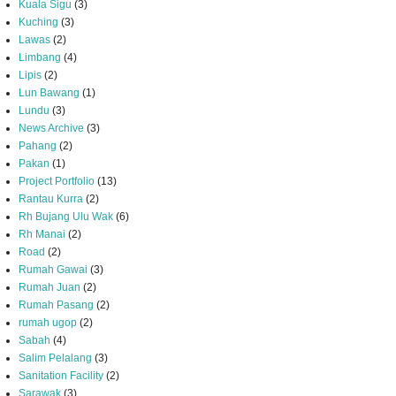
Kuala Sigu
(3)
Kuching
(3)
Lawas
(2)
Limbang
(4)
Lipis
(2)
Lun Bawang
(1)
Lundu
(3)
News Archive
(3)
Pahang
(2)
Pakan
(1)
Project Portfolio
(13)
Rantau Kurra
(2)
Rh Bujang Ulu Wak
(6)
Rh Manai
(2)
Road
(2)
Rumah Gawai
(3)
Rumah Juan
(2)
Rumah Pasang
(2)
rumah ugop
(2)
Sabah
(4)
Salim Pelalang
(3)
Sanitation Facility
(2)
Sarawak
(3)