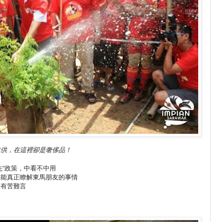
水供，在這裡卻是奢侈品！
先”政策，中看不中用
沒能真正瞭解東馬朋友的事情
，有苦難言