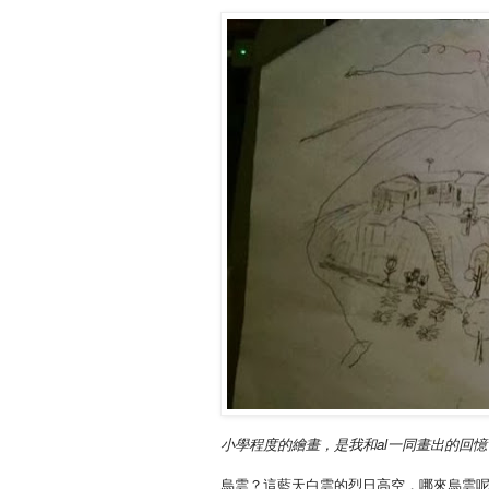
小學程度的繪畫，是我和
al
一同畫出的回憶
烏雲？這藍天白雲的烈日高空，哪來烏雲