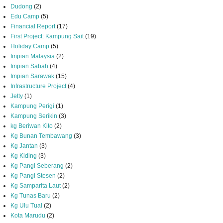
Dudong
(2)
Edu Camp
(5)
Financial Report
(17)
First Project: Kampung Sait
(19)
Holiday Camp
(5)
Impian Malaysia
(2)
Impian Sabah
(4)
Impian Sarawak
(15)
Infrastructure Project
(4)
Jetty
(1)
Kampung Perigi
(1)
Kampung Serikin
(3)
kg Beriwan Kito
(2)
Kg Bunan Tembawang
(3)
Kg Jantan
(3)
Kg Kiding
(3)
Kg Pangi Seberang
(2)
Kg Pangi Stesen
(2)
Kg Samparita Laut
(2)
Kg Tunas Baru
(2)
Kg Ulu Tual
(2)
Kota Marudu
(2)