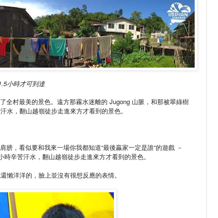
1.5
小時才可到達
有了全村最美的景色。遠方那霧水迷離的
Jugong
山脈，和那被翠綠樹
苦汗水，翻山越嶺徒步走進來方才看到的景色。
肩膀，看似要和我來一場你我都知道“最後贏家一定是誰“的遊戲 －
兩小時辛苦汗水，翻山越嶺徒步走進來方才看到的景色。
我還懶洋洋的，臉上並沒有很想反應的表情。