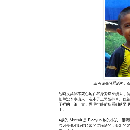
左為住在隔壁的
al
，
他嘻皮笑臉不死心地在我身旁鑽來鑽去，仿
把筆記本拿出來，在本子上開始揮筆。他
子裡的一筆一畫，慢慢把眼前所看到的呈
上。
4
歲的
Albendi
是
Bidayuh
族的小孩，很明
原因是他小時候時常哭哭啼啼的，發出的聲