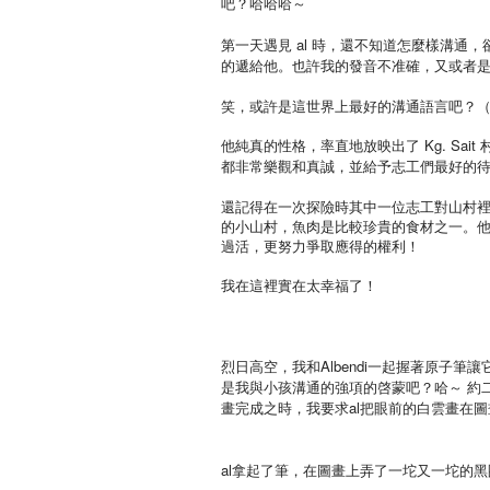
吧？哈哈哈～
第一天遇見
al
時，還不知道怎麼樣溝通，
的遞給他。也許我的發音不准確，又或者
笑，或許是這世界上最好的溝通語言吧？
他純真的性格，率直地放映出了
Kg. Sait
都非常樂觀和真誠，並給予志工們最好的
還記得在一次探險時其中一位志工對山村
的小山村，魚肉是比較珍貴的食材之一。
過活，更努力爭取應得的權利！
我在這裡實在太幸福了！
烈日高空，我和
Albendi
一起握著原子筆讓
是我與小孩溝通的強項的啓蒙吧？哈～ 約
畫完成之時，我要求
al
把眼前的白雲畫在圖
al
拿起了筆，在圖畫上弄了一坨又一坨的黑