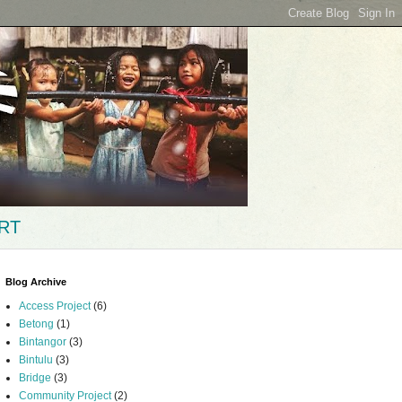
RT
Blog Archive
Access Project
(6)
Betong
(1)
Bintangor
(3)
Bintulu
(3)
Bridge
(3)
Community Project
(2)