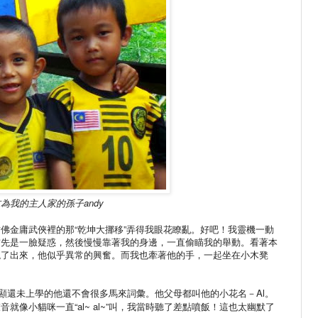
右為我的主人家的孫子
andy
佛金庸武俠裡的那“乾坤大挪移”弄得我眼花瞭亂。好吧！我靈機一動
首先是一臉疑惑，然後慢慢靠著我的身邊，一直偷瞄我的舉動。看著本
現了出來，他似乎異常的興奮。而我也牽著他的手，一起坐在小木凳
顯還未上學的他還不會很多馬來詞彙。他父母都叫他的小花名－
Al
。
音就像小貓咪一直“
al~ al~”
叫，我當時聽了差點噴飯！這也太幽默了