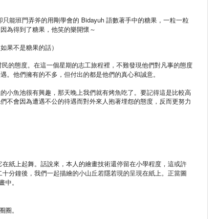
卻只能班門弄斧的用剛學會的
Bidayuh
語數著手中的糖果，一粒一粒
是因為得到了糖果，他笑的樂開懷～
（如果不是糖果的話）
村民的態度。在這一個星期的志工旅程裡，不難發現他們對凡事的態度
待遇。他們擁有的不多，但付出的都是他們的真心和誠意。
裡的小魚池很有興趣，那天晚上我們就有烤魚吃了。要記得這是比較高
他們不會因為遭遇不公的待遇而對外來人抱著埋怨的態度，反而更努力
它在紙上起舞。話說來，本人的繪畫技術還停留在小學程度，這或許
二十分鐘後，我們一起描繪的小山丘若隱若現的呈現在紙上。正當圖
畫中。
圈圈。