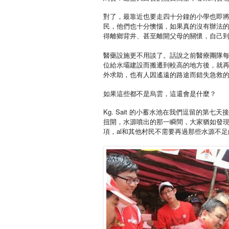
對了，最靠近也要走四十分鐘的小學也即
民，他們也十分懊惱，如果真的沒有辦法
得離鄉背井、甚至離開父母的關懷，自己
醫藥設施更不用談了。話說之前醫療團隊
位給水壩建設而搬遷到較高的地方後，就
外求助，也有人因遙遠的路途而錯失急救
如果這些都不是烏雲，這還會是什麼？
Kg. Sait
的小蓄水池在我們逗留的第七天接
扭開，水源噴出的那一瞬間，大家猶如發
項，
al
和其他村民不需要再過那些水源不足